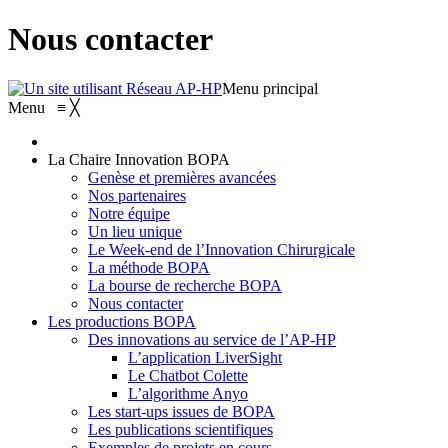
Nous contacter
Menu principal
Menu
≡
╳
La Chaire Innovation BOPA
Genèse et premières avancées
Nos partenaires
Notre équipe
Un lieu unique
Le Week-end de l’Innovation Chirurgicale
La méthode BOPA
La bourse de recherche BOPA
Nous contacter
Les productions BOPA
Des innovations au service de l’AP-HP
L’application LiverSight
Le Chatbot Colette
L’algorithme Anyo
Les start-ups issues de BOPA
Les publications scientifiques
Exemples de projets en cours