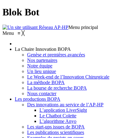
Blok Bot
Menu principal
Menu
≡
╳
La Chaire Innovation BOPA
Genèse et premières avancées
Nos partenaires
Notre équipe
Un lieu unique
Le Week-end de l’Innovation Chirurgicale
La méthode BOPA
La bourse de recherche BOPA
Nous contacter
Les productions BOPA
Des innovations au service de l’AP-HP
L’application LiverSight
Le Chatbot Colette
L’algorithme Anyo
Les start-ups issues de BOPA
Les publications scientifiques
Exemples de projets en cours